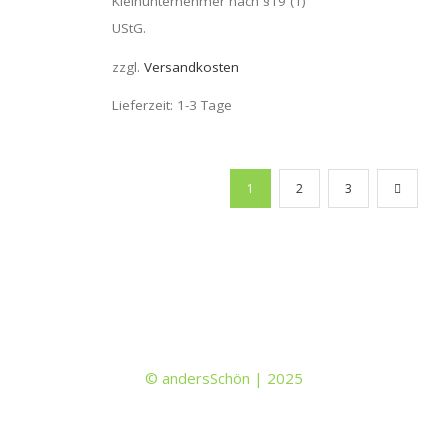
Kleinunternehmer nach §19 (1)
UStG.
zzgl.
Versandkosten
Lieferzeit: 1-3 Tage
1
2
3
© andersSchön | 2025