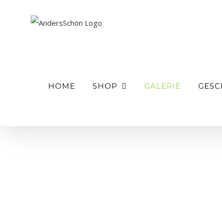
Zum
Inhalt
springen
Suche
nach:
HOME
SHOP
GALERIE
GESC